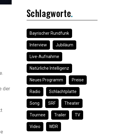
Schlagworte
Bayrischer Rundfunk
Interview
Jubiläum
Live-Aufnahme
Natürliche Intelligenz
e.
Neues Programm
Preise
e der
Radio
Schlachtplatte
Song
SRF
Theater
kt
Tournee
Trailer
TV
Video
WDR
re