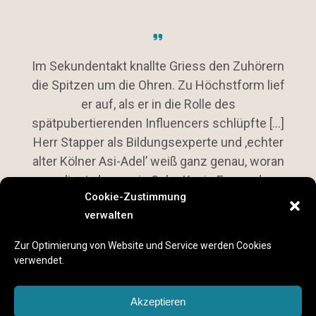
ig
Im Sekundentakt knallte Griess den Zuhörern
die Spitzen um die Ohren. Zu Höchstform lief
CasaB
er auf, als er in die Rolle des
Vers
spätpubertierenden Influencers schlüpfte [...]
an s
Herr Stapper als Bildungsexperte und ,echter
gut 
alter Kölner Asi-Adel’ weiß ganz genau, woran
Hum
es liegt, dass sein Sohn Kevin Fernando
Cookie-Zustimmung
schlechte Schulnoten hat: Es liegt am
verwalten
Vornamen.“
Zur Optimierung von Website und Service werden Cookies
Rheinische Post
verwendet.
Akzeptieren