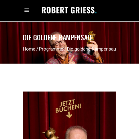
DIE GOLDENE RAMPENSAU
.
Home
/
Programme
/
Die goldene Rampensau