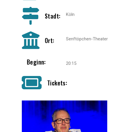
Stadt:
Köln
Ort:
Senftöpchen-Theater
Beginn:
20:15
Tickets: