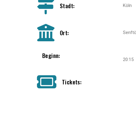
Stadt:
Köln
Ort:
Senft
Beginn:
20:15
Tickets: