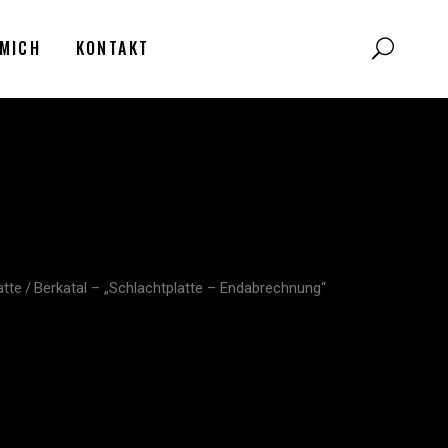
MICH
KONTAKT
atte
/
Berkatal – „Schlachtplatte – Endabrechnung“