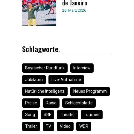
de Janeiro
26. März 2026
Schlagworte
Bayrischer Rundfunk
Interview
Jubiläum
Live-Aufnahme
Natürliche Intelligenz
Neues Programm
Preise
Radio
Schlachtplatte
Song
SRF
Theater
Tournee
Trailer
TV
Video
WDR