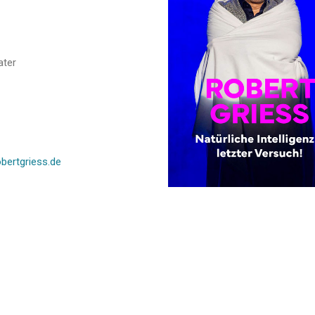
ater
obertgriess.de